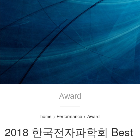
Award
home > Performance > Award
2018 한국전자파학회 Best