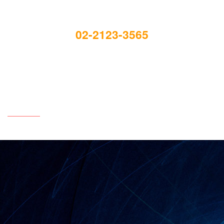
02-2123-3565
E-mail : acem@yonsei.ac.kr
연세대학교 ACEM 연구실
Advanced Computational Electromagnetics Laboratory